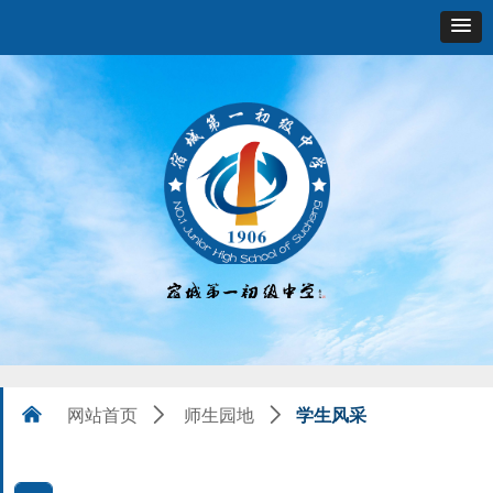
学生风采
낀
网站首页
ꄲ
师生园地
ꄲ