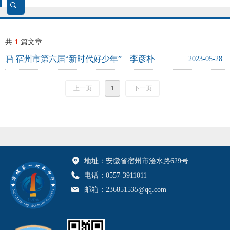
끠
搜
共
1
篇文章
索
宿州市第六届“新时代好少年”—李彦朴
ꀢ
2023-05-28
上一页
1
下一页
地址：
安徽省宿州市浍水路629号
电话：
0557-3911011
邮箱：
236851535@qq.com