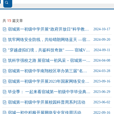
끠
搜
共
15
篇文章
索
宿城第一初级中学开展“政府开放日”科学教育成果展示活动
ꀢ
2024-10-17
筑牢网络安全防线，共绘晴朗网络蓝天 —宿城第一初级中学积极组织网络安全宣传周活动
ꀢ
2024-09-20
"穿越虚拟幻境，共鉴科技奇旅" —— 宿城VR科普盛宴璀璨启幕
ꀢ
2024-09-11
筑科学强校之路 展宿城一初风采－宿城第一初级中学再创2024年安徽省青少年科技创新大赛佳绩
ꀢ
2024-04-08
宿城第一初级中学南翔校区举办第三届”名校之约 名师风采“智慧课堂研讨会
ꀢ
2024-03-28
宿城第一初级中学开展2023年国家网络安全宣传周宣教活动
ꀢ
2023-09-16
毕业季： 一起来看宿城第一初级中学毕业典礼！
ꀢ
2023-06-29
宿城第一初级中学开展校园科普周系列活动
ꀢ
2023-06-02
宿城一初中积极开展网络安全宣传周活动
ꀢ
2022-09-16